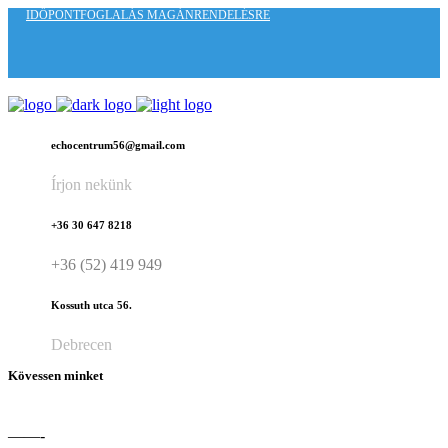
IDŐPONTFOGLALÁS MAGÁNRENDELÉSRE
echocentrum56@gmail.com
Írjon nekünk
+36 30 647 8218
+36 (52) 419 949
Kossuth utca 56.
Debrecen
Kövessen minket
——-