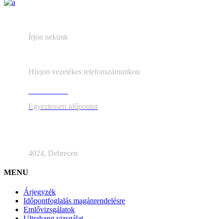
echocentrum56@gmail.com
Írjon nekünk
+36 (52) 419 949
Hívjon vezetékes telefonszámunkon
+36 30 647 8218
Egyeztessen időpontot
Kossuth utca 56.
4024, Debrecen
MENU
Árjegyzék
Időpontfoglalás magánrendelésre
Emlővizsgálatok
Ultrahang vizsgálat